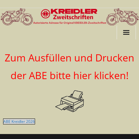
Startseite
Zum Ausfüllen und Drucken
ABE für Kreidler
der ABE bitte hier klicken!
ABE für Kreidler ab Bj. 1988
ABE für Garelli
Links
ABE Kreidler 2026
Kontakt