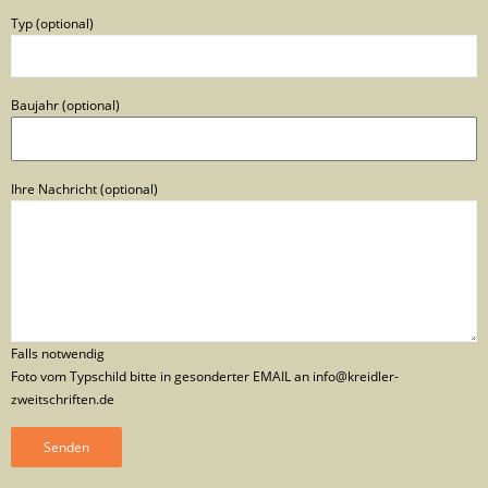
Typ (optional)
Baujahr (optional)
Ihre Nachricht (optional)
Falls notwendig
Foto vom Typschild bitte in gesonderter EMAIL an info@kreidler-
zweitschriften.de