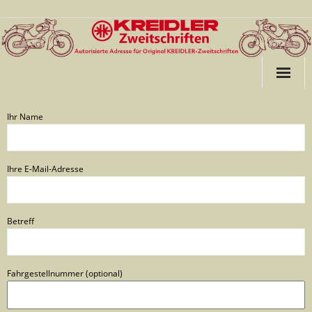
Startseite
Ihr Name
ABE für Kreidler
Ihre E-Mail-Adresse
ABE für Kreidler ab Bj. 1988
Betreff
ABE für Garelli
Links
Fahrgestellnummer (optional)
Kontakt